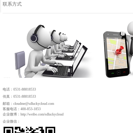
如何设计成功而有价值的数据可
联系方式
论数据中心运维工作的提升技巧
数据中心网络布线工程必备七大
网络钓鱼进化之路
为什么我们不能再过度依赖网关
对象存储九大关键特征
电话：0531-88818533
人工智能会统治世界吗？马克思
传真：0531-88818533
邮箱：cloudme@sdluckycloud.com
企业如何实现互联网+业务与IT
客服电话：400-853-1853
企业微博：
http://weibo.com/sdluckycloud
PaaS是位好同志，但SaaS公司搞
企业微信：