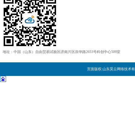
如何构建一个私有存储云
这是网络安全的基石：密码学20
为何企业无法从数据科学中真正
云灾难恢复服务：客户想要“DR
地址：中国（山东）自由贸易试验区济南片区崇华路2653号科创中心509室
展望2017年：这些技术将冲击
页面版权:
山东昊云网络技术有
2017年云计算和数据中心五大
年关将至，历数今年悲催的宕机
2017科技行业七大趋势：无人机
又到年终，看九大企业技术趋势