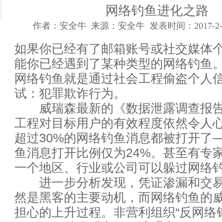
如何设计成功而有价值的数据可
网络钓鱼进化之路
作者：安全牛 来源：安全牛 发表时间：2017-2-2
论数据中心运维工作的提升技巧
如果你已经有了邮箱账号或社交媒体
数据中心网络布线工程必备七大
能你已经遇到了某种类型的网络钓鱼
网络钓鱼就是通过社会工程偷盗个人
网络钓鱼进化之路
试：犯罪欺诈行为。
为什么我们不能再过度依赖网关
威瑞森最新的《数据泄露调查报告
工程对目标用户的有效程度依然令人心惊
对象存储九大关键特征
超过30%的网络钓鱼消息都被打开了—
鱼消息打开比例仅为24%。甚至有专
人工智能会统治世界吗？马克思
一个地区、行业或公司可以躲过网络
企业如何实现互联网+业务与IT
进一步分析发现，凭证渗漏和交易
然是黑客的主要动机，而网络钓鱼的
PaaS是位好同志，但SaaS公司搞
担心的上升过程。非营利组织“反网络