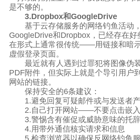
是不够的。
一大波威胁报告来袭，我们从中能
3.Dropbox和GoogleDrive
如何建立各部门都满意的影子IT
基于云存储服务的网络钓鱼活动
GoogleDrive和Dropbox，已经存
我经历的IT公司面试及离职感受
在形式上通常很传统——用链接和暗
虚假登录页面。
恶意软件逃避反病毒引擎的几个
最近就有人遇到过罪犯将图像伪装成G
运维好数据中心的四大法宝
PDF附件，但实际上就是个导引用户
网站的链接。
云管理成功的关键：应用工作流
保持安全的6条建议：
1.避免回复可疑邮件或与发送者产
豪车虚拟钥匙虽然很炫酷 但也
2.自己打开网站——不要点击嵌入
数据中心业务迁移面临的五大挑
3.警惕含有催促或威胁意味的托
4.用带外通信核实请求和信息
在你想不到的暗网上，黑客雇佣
5.检查浏览器以确保反网络钓鱼服