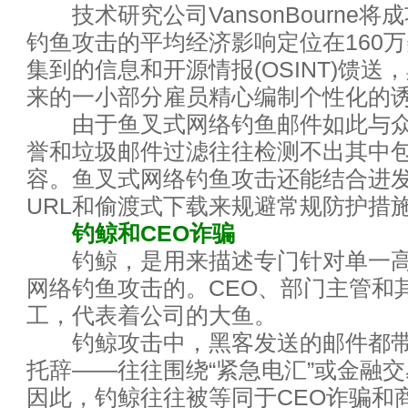
技术研究公司VansonBourne将
如何让云运维变得简单
钓鱼攻击的平均经济影响定位在160
互联网下半场战争已打响 谁会
集到的信息和开源情报(OSINT)馈送
来的一小部分雇员精心编制个性化的
奥运看完看什么？这里有关于奥
由于鱼叉式网络钓鱼邮件如此与众
誉和垃圾邮件过滤往往检测不出其中
思科第四财季净利同比增21% 宣
容。鱼叉式网络钓鱼攻击还能结合进
数据中心网络运维一指禅
URL和偷渡式下载来规避常规防护措
钓鲸和CEO诈骗
数据中心虚拟化所必备的条件
钓鲸，是用来描述专门针对单一高
网络钓鱼攻击的。CEO、部门主管和
技术分享：十大服务器虚拟化优
工，代表着公司的大鱼。
国内最适宜建设数据中心地区,
钓鲸攻击中，黑客发送的邮件都带
托辞——往往围绕“紧急电汇”或金融
智能时代：物联网10个商业模式
因此，钓鲸往往被等同于CEO诈骗和