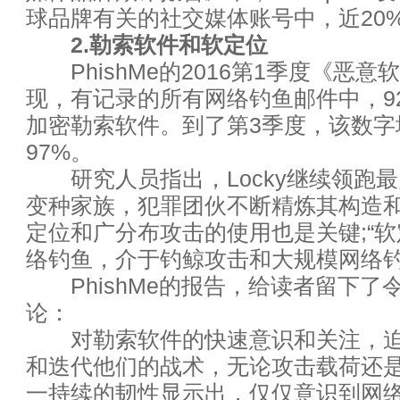
球品牌有关的社交媒体账号中，近20
“互联网+”的数据地图：沟壑的
2.勒索软件和软定位
大数据与统计新思维
PhishMe的2016第1季度《恶意
现，有记录的所有网络钓鱼邮件中，9
AT&T如何成为美国物联网市场
加密勒索软件。到了第3季度，该数字
97%。
全球大数据发展呈现六大趋势
研究人员指出，Locky继续领跑
传统企业将向大规模定制转型升
变种家族，犯罪团伙不断精炼其构造
定位和广分布攻击的使用也是关键;“软
云计算市场未来将会是谁的天下
络钓鱼，介于钓鲸攻击和大规模网络
PhishMe的报告，给读者留下了
凯文·凯利：大数据时代没有旁
论：
IaaS市场大整合：云用户喜忧参
对勒索软件的快速意识和关注，迫
和迭代他们的战术，无论攻击载荷还
大牛数据分析师养成日记
一持续的韧性显示出，仅仅意识到网