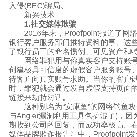
入侵(BEC)骗局。
传统咨询业必死，拥抱大数据才
新兴技术
微软纳德拉：自然语言对话将淘汰
1.社交媒体欺骗
2016年末，Proofpoint报道了
解密 Uber 数据团队的基础数
银行客户服务部门推特资料的事。这
了银行员工的命名惯例、可见资产和
大数据挖掘价值在哪里？
网络罪犯用与你真实客户支持账号
物联网未来十年将重构这八大行
创建极具可信度的虚假客户服务账号
待客户向真实账号求助。当你的客户
中国CIO肩负三大任务
时，罪犯就会通过发自虚假支持页面
链接来劫持对话。
CIO:云计算数据中心运维管理要
这种别名为“安康鱼”的网络钓鱼攻
云计算:如何辨识真正的云业务
与Angler漏洞利用工具包搞混了)，
期收到公司的回复，而成功率极高。
如何看待互联网时代的网络金融
媒体品牌欺诈报告》中，Proofpoint