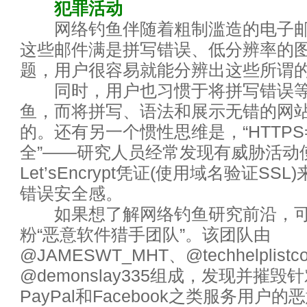
犯罪活动
CIO们的2017——5大领域4个
网络钓鱼伴随着粗制滥造的电子邮
大数据失败案例提醒：8个不能
这些邮件满是拼写错误、低分辨率的
题，用户很容易就能分辨出这些所谓的
CIO:IT从运维到运营
同时，用户也习惯于将拼写错误等
鱼，而将拼写、语法和展示无错的网
面对网络边界的迷失？在虚拟环
的。还有另一个惯性思维是，“HTTPS=
马云乌镇演讲实录：未来30年
全”——研究人员经常发现有威胁活动
Let’sEncrypt凭证(使用域名验证SS
AI技术大力冲击就业市场 哪些
错误安全感。
如果想了解网络钓鱼研究前沿，可
2016热门数据存储技术
粉“恶意软件猎手团队”。该团队由
CIO:淘汰你的不是新技术，而
@JAMESWT_MHT、@techhelplist
@demonslay335组成，发现并摧毁针对
如何成为数据分析师
PayPal和Facebook之类服务用户