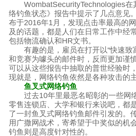
WombatSecurityTechnologi
十大IT工作和工程
络钓鱼状态》报告中提示了几点意见
三大恶意软件的绝密藏身之地：固
布于2016年1月，发现点击率最高的
及的话题，都是人们在日常工作中经
网络与应用基础设施如何协同发
包括物流确认和HR文书。
有趣的是，雇员在打开以“快速致富
云端迁移需注意的9大要点
和竞赛为噱头的邮件时，反而更加谨
成功的安全分析你需要注意这五
可以从这些报告中抽取的普世经验时
现就是，网络钓鱼依然是各种攻击的
没有IT流程文档 企业将为IT所“
鱼叉式网络钓鱼
过去10年里最恶名昭彰的一些网
网络安全：要通过去，晓未来
零售连锁店、大学和银行来说吧，都
让IT安全人员夜不能寐的11个
了一封鱼叉式网络钓鱼邮件引发的。
用广撒网战术，寄希望于中奖似的机
人工智能、机器学习、深度学习
钓鱼则是高度针对性的。