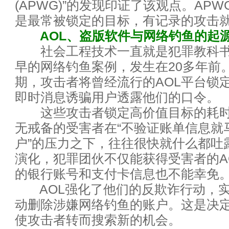
(APWG)”的发现印证了该观点。AP
如何构建一个私有存储云
是最常被锁定的目标，有记录的攻击就
这是网络安全的基石：密码学20
AOL、盗版软件与网络钓鱼的起
社会工程技术一直就是犯罪教科书
为何企业无法从数据科学中真正
早的网络钓鱼案例，发生在20多年前。
期，攻击者将曾经流行的AOL平台锁
云灾难恢复服务：客户想要“DR
即时消息诱骗用户透露他们的口令。
展望2017年：这些技术将冲击
这些攻击者锁定高价值目标的耗时
无戒备的受害者在“不验证账单信息就
2017年云计算和数据中心五大
户”的压力之下，往往很快就什么都吐
演化，犯罪团伙不仅能获得受害者的A
年关将至，历数今年悲催的宕机
的银行账号和支付卡信息也不能幸免
2017科技行业七大趋势：无人机
AOL强化了他们的反欺诈行动，实
动删除涉嫌网络钓鱼的账户。这是决
又到年终，看九大企业技术趋势
使攻击者转而搜索新的机会。