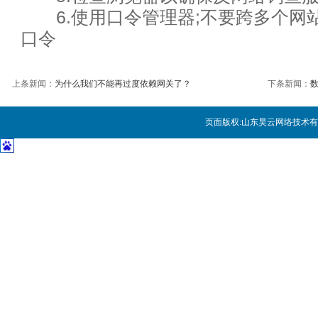
6.使用口令管理器;不要跨多个网
12年程序员职业生涯得到的12
口令
人人都谈大数据，你考虑过小数
上条新闻：
为什么我们不能再过度依赖网关了？
作为数据科学家应该知道的11件
下条新闻：
提高攻击成本的“网络安全检查表
页面版权:
山东昊云网络技术有
确保AWS安全：避免犯常见错
从菜鸟成为数据科学家的 9步养
数据分析工作常见的七种错误及
分析信息化现状 企业IT规划成
这些数据科学技能，才是老板们