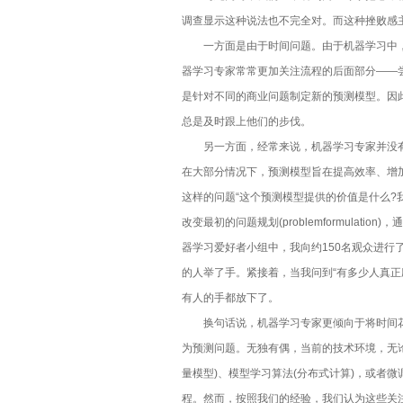
为什么我们不能再过度依赖网关
调查显示这种说法也不完全对。而这种挫败感
一方面是由于时间问题。由于机器学习中，
对象存储九大关键特征
器学习专家常常更加关注流程的后面部分——
是针对不同的商业问题制定新的预测模型。因
人工智能会统治世界吗？马克思
总是及时跟上他们的步伐。
企业如何实现互联网+业务与IT
另一方面，经常来说，机器学习专家并没有围
在大部分情况下，预测模型旨在提高效率、增
PaaS是位好同志，但SaaS公司搞
这样的问题“这个预测模型提供的价值是什么?
改变最初的问题规划(problemformulat
如何构建一个私有存储云
器学习爱好者小组中，我向约150名观众进行
的人举了手。紧接着，当我问到“有多少人真正
这是网络安全的基石：密码学20
有人的手都放下了。
换句话说，机器学习专家更倾向于将时间花
为何企业无法从数据科学中真正
为预测问题。无独有偶，当前的技术环境，无论
云灾难恢复服务：客户想要“DR
量模型)、模型学习算法(分布式计算)，或者
程。然而，按照我们的经验，我们认为这些关