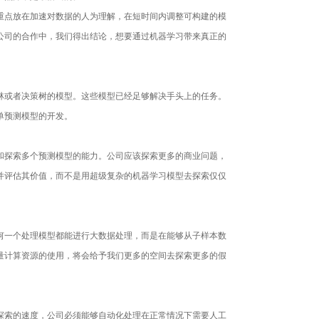
我们的生活
点放在加速对数据的人为理解，在短时间内调整可构建的模
公司的合作中，我们得出结论，想要通过机器学习带来真正的
势
灾难
或者决策树的模型。这些模型已经足够解决手头上的任务。
单预测模型的开发。
远途送货 5G测试全面
探索多个预测模型的能力。公司应该探索更多的商业问题，
并评估其价值，而不是用超级复杂的机器学习模型去探索仅仅
技术将遭遇颠覆
犯的错误
一个处理模型都能进行大数据处理，而是在能够从子样本数
量计算资源的使用，将会给予我们更多的空间去探索更多的假
境获得真实可视性是
索的速度，公司必须能够自动化处理在正常情况下需要人工