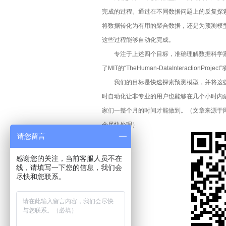
马云乌镇演讲实录：未来30年是
完成的过程。通过在不同数据问题上的反复探
将数据转化为有用的聚合数据，还是为预测模
AI技术大力冲击就业市场 哪些
这些过程能够自动化完成。
专注于上述四个目标，准确理解数据科学家
2016热门数据存储技术
了MIT的“TheHuman-DataInteractionProjec
我们的目标是快速探索预测模型，并将这些
CIO:淘汰你的不是新技术，而
时自动化让非专业的用户也能够在几个小时内
如何成为数据分析师
家们一整个月的时间才能做到。
（
文章来源于网
会尽快处理）
十大IT工作和工程
请您留言
感谢您的关注，当前客服人员不在
三大恶意软件的绝密藏身之地：固
线，请填写一下您的信息，我们会
尽快和您联系。
网络与应用基础设施如何协同发
云端迁移需注意的9大要点