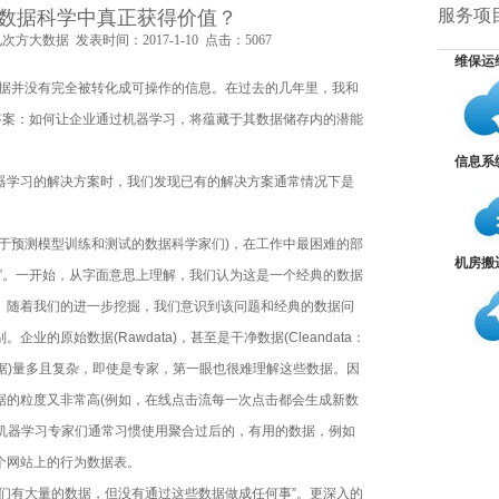
威的大数据资质认证
服务项
数据科学中真正获得价值？
大数据 发表时间：2017-1-10 点击：5067
维保运
算认证
据并没有完全被转化成可操作的信息。在过去的几年里，我和
答案：如何让企业通过机器学习，将蕴藏于其数据储存内的潜能
年越过越滋润？
信息系
器学习的解决方案时，我们发现已有的解决方案通常情况下是
预测模型训练和测试的数据科学家们)，在工作中最困难的部
机房搬
”。一开始，从字面意思上理解，我们认为这是一个经典的数据
视化
。随着我们的进一步挖掘，我们意识到该问题和经典的数据问
的原始数据(Rawdata)，甚至是干净数据(Cleandata：
数据)量多且复杂，即使是专家，第一眼也很难理解这些数据。因
据的粒度又非常高(例如，在线点击流每一次点击都会生成新数
件
而机器学习专家们通常习惯使用聚合过后的，有用的数据，例如
个网站上的行为数据表。
有大量的数据，但没有通过这些数据做成任何事”。更深入的