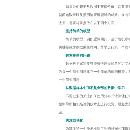
展望2017年：这些技术将冲击
如果公司想要从数据中获得价值，需要将重
型问题数量以及预测这些模型所的成效。在与
2017年云计算和数据中心五大趋
改变，需要将重点放在以下四个方面：
坚持简单的模型
年关将至，历数今年悲催的宕机
简单的模型，例如逻辑回归、基于随机森林
关键是减少数据采集时间，尽早进行第一个简
2017科技行业七大趋势：无人机
探索更多的问题
又到年终，看九大企业技术趋势
数据科学家需要有能够快速而简单的定义和
为每一个商业问题建立一个简单的预测模型，
CIO们的2017——5大领域4个
一个商业问题。
从数据样本中而不是全部的数据中学习
大数据失败案例提醒：8个不能
不要过多的关注如何使用分布式计算让任何
据中导出相似结论的技术上进行投资。规避大
CIO:IT从运维到运营
设。
面对网络边界的迷失？在虚拟环
关注自动化
为减少第一个预测模型产生的时间和加快探