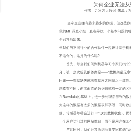
数据高端人才十一项全球最具权
为何企业无法从
作者：九次方大数据 来源：九次方
云技能黑带：点评十大顶级云计
当今企业拥有越来越多的数据，但这些数
我的MIT调查小组一直在寻找一个基本问题的
为什么大数据工程师会在2017
全部释放出来。
“新零售”的新能力
当我们与不同行业的合作伙伴一起设计基于机
不适合的，这是为什么呢?
关于“大数据”的15条干货思考
首先，每当我们问到机器学习专家们(专长于
分，被一次次提及的答案是——“数据杂乱无章
如何设计成功而有价值的数据可
问题——数据缺失或者数据库之间缺乏一致性
题略有不同，两者面临的数据形式有一定的区别。企业
论数据中心运维工作的提升技巧
在Rawdata的基础上，进一步处理后得到的
为这样的数据有太多的数据表和字段，同时数
数据中心网络布线工程必备七大
据、传感器每秒会进行125次的数据收集)。
网络钓鱼进化之路
一个用户访问过的网站数目，而不是用户在某
与此同时，我们经常听到商业专家抱怨“我们