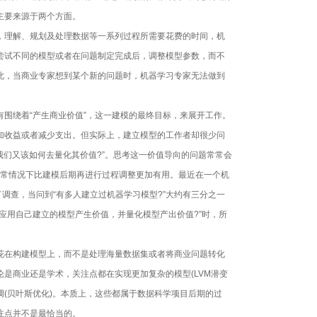
了？
主要来源于两个方面。
理解、规划及处理数据等一系列过程所需要花费的时间，机
尝试不同的模型或者在问题制定完成后，调整模型参数，而不
此，当商业专家想到某个新的问题时，机器学习专家无法做到
早就给出了回答
的融合
绕着“产生商业价值”，这一建模的最终目标，来展开工作。
加收益或者减少支出。但实际上，建立模型的工作者却很少问
PaaS却不大靠谱
我们又该如何去量化其价值?”。思考这一价值导向的问题常常会
ion)，通常情况下比建模后期再进行过程调整更加有用。最近在一个机
了调查，当问到“有多人建立过机器学习模型?”大约有三分之一
应用自己建立的模型产生价值，并量化模型产出价值?”时，所
16大盘点
在构建模型上，而不是处理海量数据集或者将商业问题转化
获得价值？
是商业还是学术，关注点都在实现更加复杂的模型(LVM潜变
即服务”
微调(贝叶斯优化)。本质上，这些都属于数据科学项目后期的过
注点并不是最恰当的。