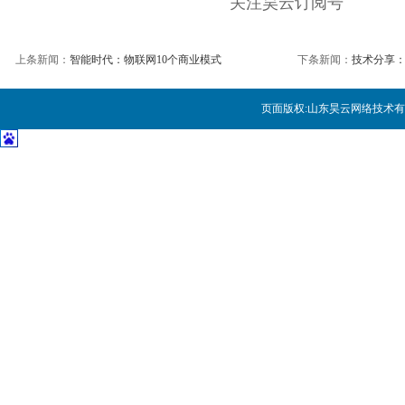
关注昊云订阅号
传统咨询业必死，拥抱大数据才
微软纳德拉：自然语言对话将淘汰
上条新闻：
智能时代：物联网10个商业模式
下条新闻：
技术分享
解密 Uber 数据团队的基础数
页面版权:
山东昊云网络技术有
大数据挖掘价值在哪里？
物联网未来十年将重构这八大行
中国CIO肩负三大任务
CIO:云计算数据中心运维管理要
云计算:如何辨识真正的云业务
如何看待互联网时代的网络金融