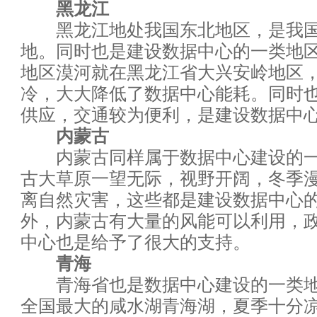
黑龙江
CIO们的2017——5大领域4个
黑龙江地处我国东北地区，是我国
大数据失败案例提醒：8个不能
地。同时也是建设数据中心的一类地
地区漠河就在黑龙江省大兴安岭地区
CIO:IT从运维到运营
冷，大大降低了数据中心能耗。同时
供应，交通较为便利，是建设数据中
面对网络边界的迷失？在虚拟环
内蒙古
马云乌镇演讲实录：未来30年
内蒙古同样属于数据中心建设的一
古大草原一望无际，视野开阔，冬季
AI技术大力冲击就业市场 哪些
离自然灾害，这些都是建设数据中心
外，内蒙古有大量的风能可以利用，
2016热门数据存储技术
中心也是给予了很大的支持。
CIO:淘汰你的不是新技术，而
青海
青海省也是数据中心建设的一类地
如何成为数据分析师
全国最大的咸水湖青海湖，夏季十分