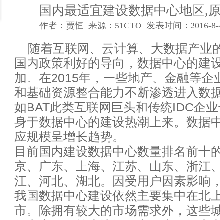
如何设计成功而有价值的数据可
国内最适宜建设数据中心地区,
作者：贾恒 来源：51CTO 发表时间：2016-8-
论数据中心运维工作的提升技巧
随着互联网、云计算、大数据产业
数据中心网络布线工程必备七大
国内政策利好的导向，数据中心的建
加。在2015年，一些地产、金融等企
网络钓鱼进化之路
和基础资源整合能力不断渗透进入数据
为什么我们不能再过度依赖网关
如BAT此类互联网巨头和传统IDC企
身于数据中心的建设热潮上来。数据
对象存储九大关键特征
应规模呈增长趋势。
目前国内建设数据中心数量排名前十
人工智能会统治世界吗？马克思
京、广东、上海、江苏、山东、浙江
企业如何实现互联网+业务与IT
江、河北、湖北。因受用户因素影响
我国数据中心建设依然主要集中在北
PaaS是位好同志，但SaaS公司搞
市。除拥有较大的市场需求外，这些