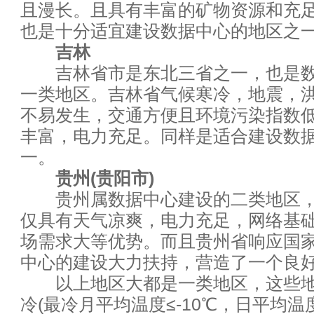
且漫长。且具有丰富的矿物资源和充
十大IT工作和工程
也是十分适宜建设数据中心的地区之
三大恶意软件的绝密藏身之地：固
吉林
吉林省市是东北三省之一，也是数
网络与应用基础设施如何协同发
一类地区。吉林省气候寒冷，地震，
不易发生，交通方便且环境污染指数
云端迁移需注意的9大要点
丰富，电力充足。同样是适合建设数
成功的安全分析你需要注意这五
一。
贵州(贵阳市)
没有IT流程文档 企业将为IT所“
贵州属数据中心建设的二类地区，
仅具有天气凉爽，电力充足，网络基
网络安全：要通过去，晓未来
场需求大等优势。而且贵州省响应国
让IT安全人员夜不能寐的11个
中心的建设大力扶持，营造了一个良
以上地区大都是一类地区，这些地
人工智能、机器学习、深度学习
冷(最冷月平均温度≤-10℃，日平均温