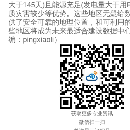
大于145天)且能源充足(发电量大于用
如何让云运维变得简单
质灾害较少等优势。这些地区无疑给
互联网下半场战争已打响 谁会
供了安全可靠的地理位置，和可利用
些地区将成为未来最适合建设数据中
奥运看完看什么？这里有关于奥
编：pingxiaoli）
思科第四财季净利同比增21% 宣
数据中心网络运维一指禅
数据中心虚拟化所必备的条件
技术分享：十大服务器虚拟化优
国内最适宜建设数据中心地区,
获取更多专业资讯
智能时代：物联网10个商业模式
微信扫一扫