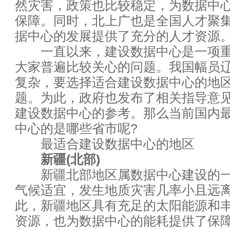
然灾害，政策也比较稳定，为数据中
如何构建一个私有存储云
保障。同时，北上广也是全国人才聚
这是网络安全的基石：密码学20
据中心的发展提供了充分的人才资源
一直以来，建设数据中心是一项重
为何企业无法从数据科学中真正
大家普遍比较关心的问题。我国幅员
复杂，要选择适合建设数据中心的地
云灾难恢复服务：客户想要“DR
题。为此，政府也发布了相关指导意
展望2017年：这些技术将冲击
建设数据中心的参考。那么当前国内
中心的是哪些省市呢?
2017年云计算和数据中心五大
最适合建设数据中心的地区
新疆(北部)
年关将至，历数今年悲催的宕机
新疆北部地区属数据中心建设的一
2017科技行业七大趋势：无人机
气候适宜，发生地质灾害几率小且远
此，新疆地区具有充足的太阳能源和
又到年终，看九大企业技术趋势
资源，也为数据中心的能耗提供了保