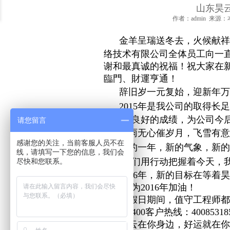
数据高端人才十一项全球最具权
山东昊
作者：admin 来源：本
云技能黑带：点评十大顶级云计
金羊呈瑞送冬去，火候献祥
络技术有限公司全体员工向一
为什么大数据工程师会在2017
谢和最真诚的祝福！祝大家在
臨門、財運亨通！
“新零售”的新能力
辞旧岁一元复始，迎新年万
2015年是我公司的取得
关于“大数据”的15条干货思考
取得了良好的成绩，为公司今
请您留言
风雨无心催岁月，飞雪有意
如何设计成功而有价值的数据可
感谢您的关注，当前客服人员不在
新的一年，新的气象，新的
线，请填写一下您的信息，我们会
论数据中心运维工作的提升技巧
天，我们用行动把握着今天，
尽快和您联系。
2016年，新的目标在等着
数据中心网络布线工程必备七大
更好，为2016年加油！
节假日期间，
值守工程师都
网络钓鱼进化之路
可拨打400客户热线：40085318
昊云在你身边，好运就在你