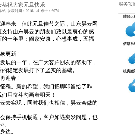
威的大数据资质认证
服务项
云恭祝大家元旦快乐
站 发表时间：2016-1-4 点击：6074
维保运
算认证
迎春来。
值此元旦佳节之际，山东昊云网
直支持山东昊云的朋友们致以最衷心的感
年越过越滋润？
新的一年里：阖家安康，心想事成，
五福
信息系
象更新！
长足发展的一年，在广大客户朋友的帮助下，
后的稳定发展打下了坚实的基础
。
机房搬
再迎春！
视化
征程。新的希望，我们把脚印留给了昨
我们用奋斗勾画着明天！
昊云去实现，同时我们也相信，昊云会做的
件
会保持手机畅通，客户如遇突发问题，也
53。
身边。