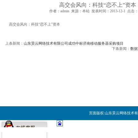
“新零售”的新能力
高交会风向：科技“恋不上”资本
作者：admin 来源：本站 发表时间：2013-12-1 点击：6
关于“大数据”的15条干货思考
高交会风向：科技“恋不上”资本
如何设计成功而有价值的数据可
上条新闻：
山东昊云网络技术有限公司成功中标济南移动服务器采购项目
下条新闻：
数据
论数据中心运维工作的提升技巧
数据中心网络布线工程必备七大
网络钓鱼进化之路
为什么我们不能再过度依赖网关
对象存储九大关键特征
页面版权:
山东昊云网络技术有
人工智能会统治世界吗？马克思