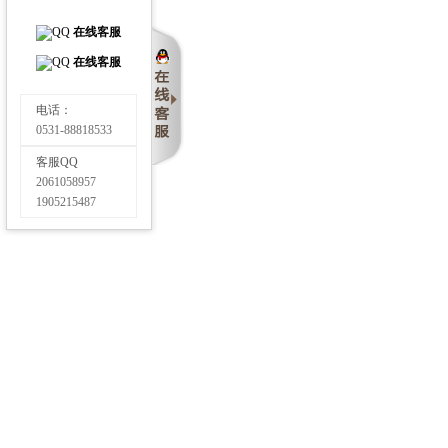
企业如何实现互联网+业务与IT
在线客服
PaaS是位好同志，但SaaS公司搞
在线客服
电话：
如何构建一个私有存储云
0531-88818533
这是网络安全的基石：密码学20
客服QQ
2061058957
1905215487
为何企业无法从数据科学中真正
云灾难恢复服务：客户想要“DR
展望2017年：这些技术将冲击
2017年云计算和数据中心五大
年关将至，历数今年悲催的宕机